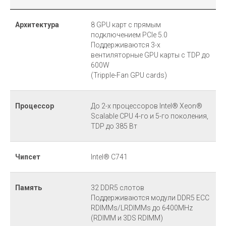
Архитектура
8 GPU карт с прямым
подключением PCIe 5.0
Поддерживаются 3-х
вентиляторные GPU карты с TDP до
600W
(Tripple-Fan GPU cards)
Процессор
До 2-х процессоров Intel® Xeon®
Scalable CPU 4-го и 5-го поколения,
TDP до 385 Вт
Чипсет
Intel® C741
Память
32 DDR5 слотов
Поддерживаются модули DDR5 ECC
RDIMMs/LRDIMMs до 6400MHz
(RDIMM и 3DS RDIMM)