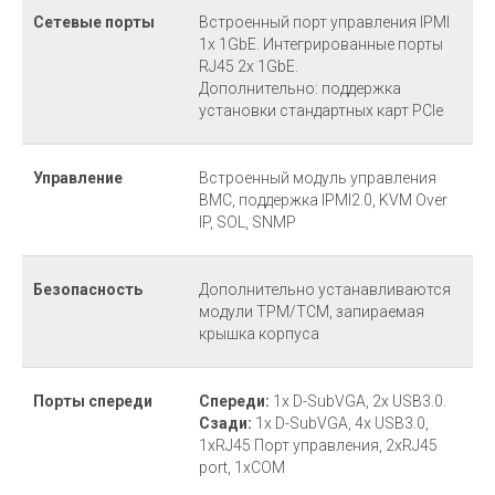
Сетевые порты
Встроенный порт управления IPMI
1x 1GbE. Интегрированные порты
RJ45 2x 1GbE.
Дополнительно: поддержка
установки стандартных карт PCle
Управление
Встроенный модуль управления
BMC, поддержка IPMl2.0, KVM Over
IP, SOL, SNMP
Безопасность
Дополнительно устанавливаются
модули TPM/TCM, запираемая
крышка корпуса
Порты спереди
Спереди:
1x D-SubVGA, 2x USB3.0.
Сзади:
1x D-SubVGA, 4x USB3.0,
1xRJ45 Порт управления, 2xRJ45
port, 1xCOM