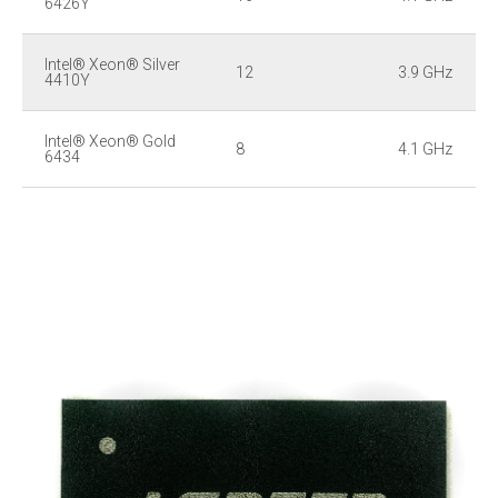
6426Y
Intel® Xeon® Silver
12
3.9 GHz
4410Y
Intel® Xeon® Gold
8
4.1 GHz
6434