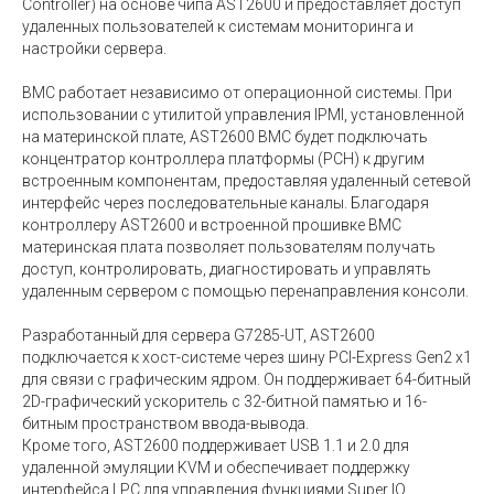
Controller) на основе чипа AST2600 и предоставляет доступ
удаленных пользователей к системам мониторинга и
настройки сервера.
BMC работает независимо от операционной системы. При
использовании с утилитой управления IPMI, установленной
на материнской плате, AST2600 BMC будет подключать
концентратор контроллера платформы (PCH) к другим
встроенным компонентам, предоставляя удаленный сетевой
интерфейс через последовательные каналы. Благодаря
контроллеру AST2600 и встроенной прошивке BMC
материнская плата позволяет пользователям получать
доступ, контролировать, диагностировать и управлять
удаленным сервером с помощью перенаправления консоли.
Разработанный для сервера G7285-UT, AST2600
подключается к хост-системе через шину PCI-Express Gen2 x1
для связи с графическим ядром. Он поддерживает 64-битный
2D-графический ускоритель с 32-битной памятью и 16-
битным пространством ввода-вывода.
Кроме того, AST2600 поддерживает USB 1.1 и 2.0 для
удаленной эмуляции KVM и обеспечивает поддержку
интерфейса LPC для управления функциями Super IO.