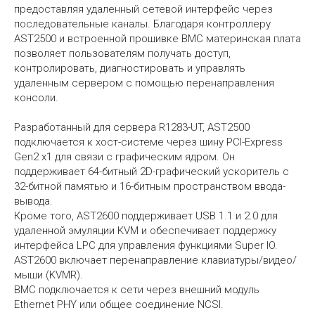
предоставляя удаленный сетевой интерфейс через
последовательные каналы. Благодаря контроллеру
AST2500 и встроенной прошивке BMC материнская плата
позволяет пользователям получать доступ,
контролировать, диагностировать и управлять
удаленным сервером с помощью перенаправления
консоли.
Разработанный для сервера R1283-UT, AST2500
подключается к хост-системе через шину PCI-Express
Gen2 x1 для связи с графическим ядром. Он
поддерживает 64-битный 2D-графический ускоритель с
32-битной памятью и 16-битным пространством ввода-
вывода.
Кроме того, AST2600 поддерживает USB 1.1 и 2.0 для
удаленной эмуляции KVM и обеспечивает поддержку
интерфейса LPC для управления функциями Super IO.
AST2600 включает перенаправление клавиатуры/видео/
мыши (KVMR).
BMC подключается к сети через внешний модуль
Ethernet PHY или общее соединение NCSI.