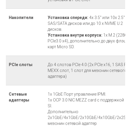
Накопители
Установка спереди:
4x 3.5" или 10x 2.5"
SAS/SATA дисков или до 10 x NVME U.2
дисков.
Установка внутри корпуса:
1x M.2 (2280
PCIe3.0 x4), дополнительно до двух флэш-
карт Micro SD.
PCIe слоты
До 4 слотов PCIe 4.0 (2x PCIe x16, 1 SAS PCI
MEXX слот, 1 слот для мезонин сетевого
адаптера)
Сетевые
1x 1GbE Порт управление IPMI.
адаптеры
1x OCP 3.0 NIC MEZZ card с поддержкой NC
SI.
Дополнительно
2x1GbE/4x1GbE/2x10GbE/4x10GbE/2x25G
мезонин сетевой адаптер