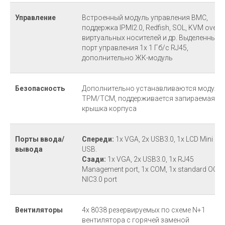
Управление
Встроенный модуль управления BMC,
поддержка IPMI2.0, Redfish, SOL, KVM over IP
виртуальных носителей и др. Выделенный
порт управления 1x 1 Гб/с RJ45,
дополнительно ЖК-модуль
Безопасность
Дополнительно устанавливаются модули
TPM/TCM, поддерживается запираемая
крышка корпуса
Порты ввода/
Спереди:
1x VGA, 2x USB3.0, 1x LCD Mini
вывода
USB.
Сзади:
1x VGA, 2x USB3.0, 1x RJ45
Management port, 1x COM, 1x standard OCP
NIC3.0 port
Вентиляторы
4х 8038 резервируемых по схеме N+1
вентилятора с горячей заменой