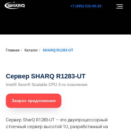
+7 (495) 532-00-20
Главная
/
Каталог
/
SHARQ R1283-UT
Сервер SHARQ R1283-UT
Intel® Xeon® Scalable CPU 3-го поколения
Запрос предложения
Сервер SharQ R1283-UT – это двухпроцессорный
стоечный сервер высотой 1U, разработанный на